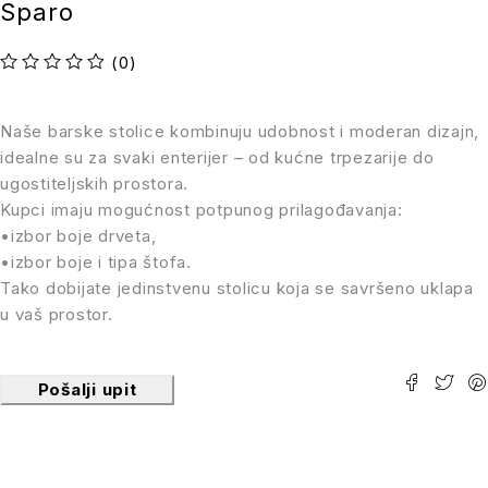
Sparo
(0)
Ocenjeno sa
od 5
Naše barske stolice kombinuju udobnost i moderan dizajn,
idealne su za svaki enterijer – od kućne trpezarije do
ugostiteljskih prostora.
Kupci imaju mogućnost potpunog prilagođavanja:
•izbor boje drveta,
•izbor boje i tipa štofa.
Tako dobijate jedinstvenu stolicu koja se savršeno uklapa
u vaš prostor.
Pošalji upit