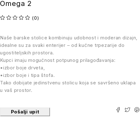
Omega 2
(0)
Ocenjeno sa
od 5
Naše barske stolice kombinuju udobnost i moderan dizajn,
idealne su za svaki enterijer – od kućne trpezarije do
ugostiteljskih prostora.
Kupci imaju mogućnost potpunog prilagođavanja:
•izbor boje drveta,
•izbor boje i tipa štofa.
Tako dobijate jedinstvenu stolicu koja se savršeno uklapa
u vaš prostor.
Pošalji upit