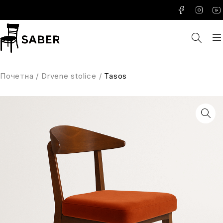
Почетна
/
Drvene stolice
/
Tasos