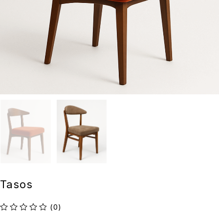
Tasos
(0)
Ocenjeno sa
od 5