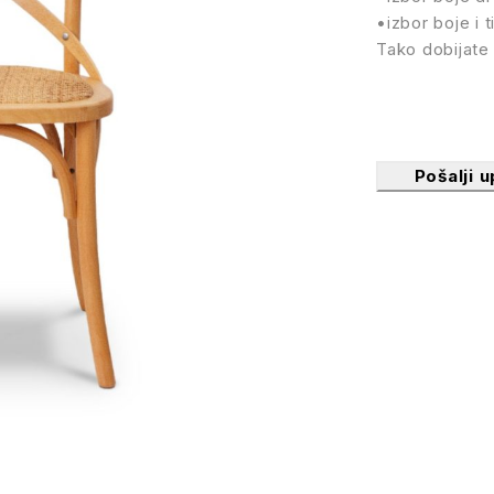
•izbor boje i t
Tako dobijate 
Pošalji u