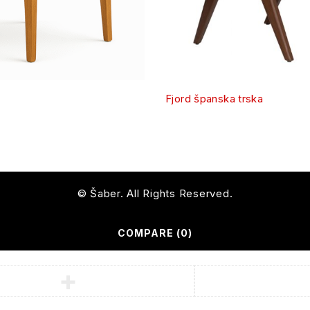
Fjord španska trska
© Šaber. All Rights Reserved.
COMPARE
(0)