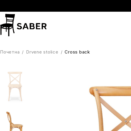
Почетна
/
Drvene stolice
/
Cross back