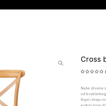
Cross 
Ocenjeno sa
od 5
Naše drvene st
od kvalitetnog
Kupci imaju m
•izbor boje dr