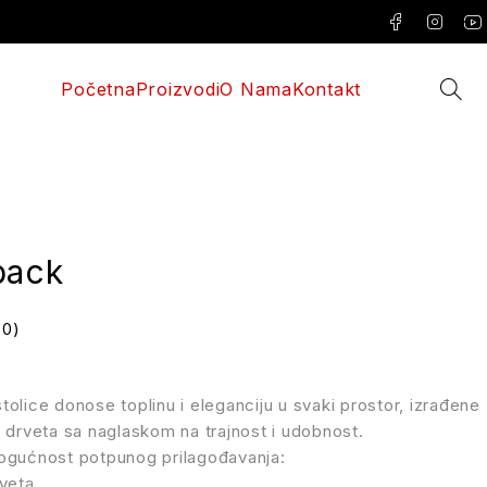
Početna
Proizvodi
O Nama
Kontakt
back
(0)
olice donose toplinu i eleganciju u svaki prostor, izrađene
 drveta sa naglaskom na trajnost i udobnost.
ogućnost potpunog prilagođavanja:
veta,