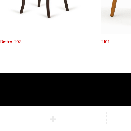
Bistro T03
T101