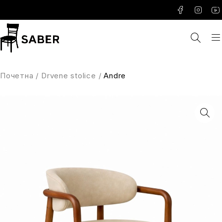
Почетна
/
Drvene stolice
/
Andre