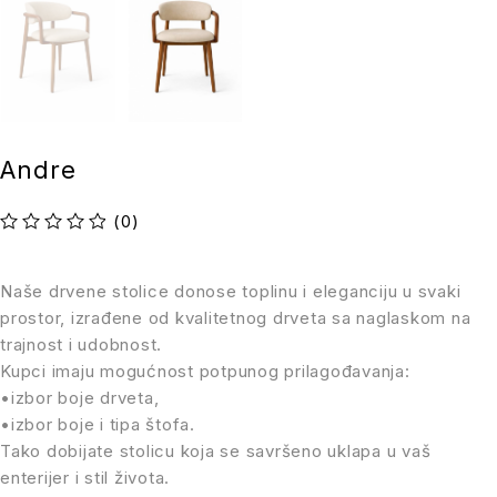
Andre
(0)
Ocenjeno sa
od 5
Naše drvene stolice donose toplinu i eleganciju u svaki
prostor, izrađene od kvalitetnog drveta sa naglaskom na
trajnost i udobnost.
Kupci imaju mogućnost potpunog prilagođavanja:
•izbor boje drveta,
•izbor boje i tipa štofa.
Tako dobijate stolicu koja se savršeno uklapa u vaš
enterijer i stil života.