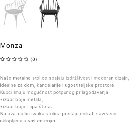
Monza
(0)
Ocenjeno sa
od 5
Naše metalne stolice spajaju izdržljivost i moderan dizajn,
idealne za dom, kancelarije i ugostiteljske prostore.
Kupci imaju mogućnost potpunog prilagođavanja:
•izbor boje metala,
•izbor boje i tipa štofa.
Na ovaj način svaka stolica postaje unikat, savršeno
uklopljena u vaš enterijer.